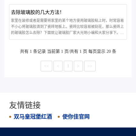
去除玻璃胶的几大方法！
家里在装修或者是需要将家里的某个地方使用玻璃胶粘上时，时常容易
不小心将玻璃胶滴到了瓷砖地板上。瓷砖比较容易被刮花，那么瓷砖上
的玻璃胶怎么去除？下面就让玻璃胶厂家大光明小编和大家分享下。
1、针对未固化的玻璃胶，处理起来相对容易一些，只要用家里的清洁
剂，然后喷到玻璃胶的地方，稍微等待几分钟再用抹布就能抹干净了。
2、如果是已经固化的玻璃胶，
共有 1 条记录 当前第 1 页/共有 1 页 每页显示 20 条
<<
<
1
>
>>
友情链接
双马皇冠堡红酒
使你佳官网